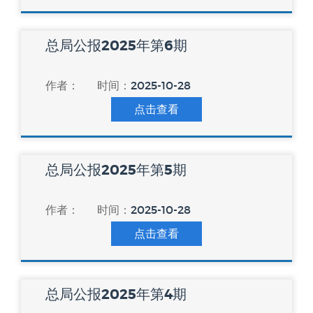
总局公报2025年第6期
作者：
时间：
2025-10-28
点击查看
总局公报2025年第5期
作者：
时间：
2025-10-28
点击查看
总局公报2025年第4期