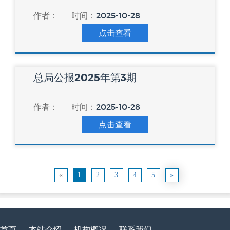
作者：
时间：
2025-10-28
点击查看
总局公报2025年第3期
作者：
时间：
2025-10-28
点击查看
«
1
2
3
4
5
»
首页
本站介绍
机构概况
联系我们