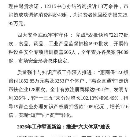
理由退货承诺，12315中心办结咨询投诉1.3万余件，市
消协成功调解消费纠纷48起，为消费者挽回经济损失25.
95万元。
四大安全底线牢牢守住： 完成“农批快检”22177批
次，食品、药品、工业产品监督抽检6993批次，开展特
种设备安全专项培训覆盖606人，全年查办各类案件889
起，市场安全形势总体稳定。
质量强市与知识产权工作深入推进： “惠商保”2.0版
赔付1852.85万元惠及3253户个体户，“惠企直通车”走访
帮扶企业128家次。全市有效注册商标达9951件、发明专
利336件，较“十三五”末分别增长102.13%和96.49%，指
导19家企业办理知识产权质押贷款1.089亿元，增长12.6
倍，实现“知产”向“资产”转化。
2026年工作擘画新篇：推进“六大体系”建设